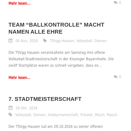
0
Mehr lesen...
TEAM “BALLKONTROLLE” MACHT
NAMEN ALLE EHRE
04 Nov. 2016
TSVgg Hausen
,
Volleyball
,
Damen
Die TSVgg Hausen veranstaltete am Samstag ihre offene
Volleyball-Stadtmeisterschaft in der Kissinger Bayernhalle. Die
zwölf Startplätze waren so schnell vergeben, dass es...
0
Mehr lesen...
7. STADTMEISTERSCHAFT
29 Okt. 2016
Volleyball
,
Damen
,
Hobbymannschaft
,
Freizeit
,
Misch
,
Masch
Der TSVgg Hausen lud am 29.10.2016 zu seiner offenen