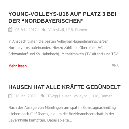
YOUNG-VOLLEYS-U18 AUF PLATZ 3 BEI
DER “NORDBAYERISCHEN”
08 Feb. 2017
Volleyball
,
U18
,
Damen
In Ansbach trafen die besten Volleyball-Jugendmannschaften
Nordbayerns aufeinander. Hierzu zählt die Oberpfalz (VC
Schwandorf und SV Hahnbach), Mittelfranken (TV Altdorf und TSV...
0
Mehr lesen...
HAUSEN HAT ALLE KRÄFTE GEBÜNDELT
18 Jan. 2017
TSVgg Hausen
,
Volleyball
,
U18
,
Damen
Nach der Absage von Mömlingen am späten Samstagnachmittag
blieben noch fünf Teams, die um die Bezirksmeisterschaft in der
Bayernhalle kämpften. Dabei spielte...