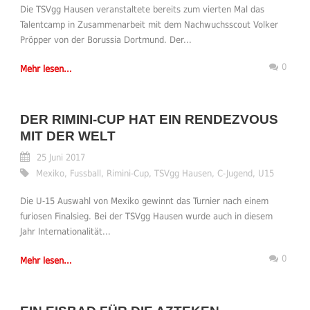
Die TSVgg Hausen veranstaltete bereits zum vierten Mal das
Talentcamp in Zusammenarbeit mit dem Nachwuchsscout Volker
Pröpper von der Borussia Dortmund. Der...
0
Mehr lesen...
DER RIMINI-CUP HAT EIN RENDEZVOUS
MIT DER WELT
25 Juni 2017
Mexiko
,
Fussball
,
Rimini-Cup
,
TSVgg Hausen
,
C-Jugend
,
U15
Die U-15 Auswahl von Mexiko gewinnt das Turnier nach einem
furiosen Finalsieg. Bei der TSVgg Hausen wurde auch in diesem
Jahr Internationalität...
0
Mehr lesen...