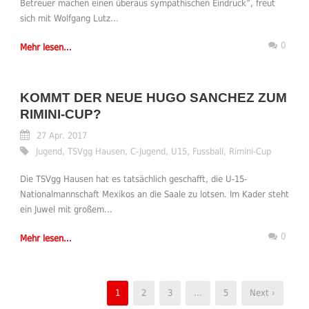
Betreuer machen einen überaus sympathischen Eindruck”, freut
sich mit Wolfgang Lutz...
0
Mehr lesen...
KOMMT DER NEUE HUGO SANCHEZ ZUM
RIMINI-CUP?
27 Apr. 2017
Jugend
,
TSVgg Hausen
,
C-Jugend
,
U15
,
Fussball
,
Rimini-Cup
Die TSVgg Hausen hat es tatsächlich geschafft, die U-15-
Nationalmannschaft Mexikos an die Saale zu lotsen. Im Kader steht
ein Juwel mit großem...
0
Mehr lesen...
1
2
3
…
5
Next ›