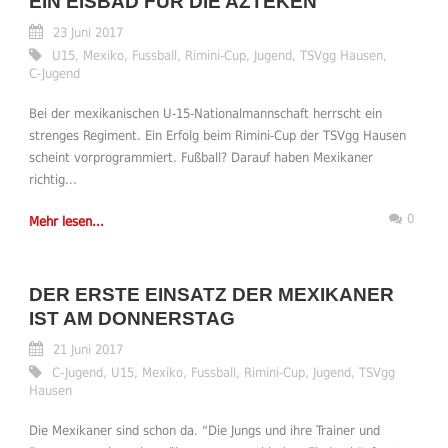
EIN EISBAD FÜR DIE AZTEKEN
23 Juni 2017
U15
,
Mexiko
,
Fussball
,
Rimini-Cup
,
Jugend
,
TSVgg Hausen
,
C-Jugend
Bei der mexikanischen U-15-Nationalmannschaft herrscht ein
strenges Regiment. Ein Erfolg beim Rimini-Cup der TSVgg Hausen
scheint vorprogrammiert. Fußball? Darauf haben Mexikaner
richtig...
0
Mehr lesen...
DER ERSTE EINSATZ DER MEXIKANER
IST AM DONNERSTAG
21 Juni 2017
C-Jugend
,
U15
,
Mexiko
,
Fussball
,
Rimini-Cup
,
Jugend
,
TSVgg
Hausen
Die Mexikaner sind schon da. “Die Jungs und ihre Trainer und