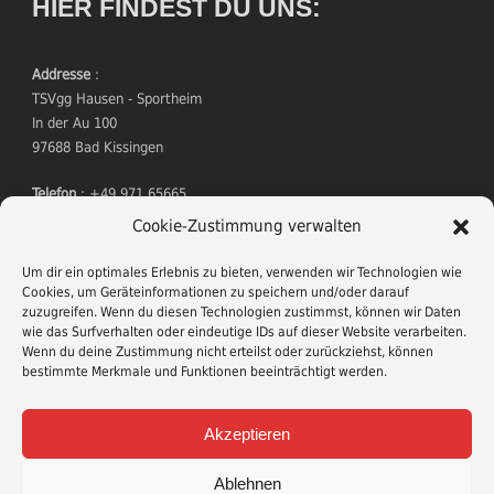
HIER FINDEST DU UNS:
Addresse
:
TSVgg Hausen - Sportheim
In der Au 100
97688 Bad Kissingen
Telefon
: +49 971 65665
Mitgliedsantrag
Cookie-Zustimmung verwalten
Um dir ein optimales Erlebnis zu bieten, verwenden wir Technologien wie
Cookies, um Geräteinformationen zu speichern und/oder darauf
zuzugreifen. Wenn du diesen Technologien zustimmst, können wir Daten
wie das Surfverhalten oder eindeutige IDs auf dieser Website verarbeiten.
Wenn du deine Zustimmung nicht erteilst oder zurückziehst, können
bestimmte Merkmale und Funktionen beeinträchtigt werden.
TERMINE
Akzeptieren
Wildessen
am 21. November 2026
Ablehnen