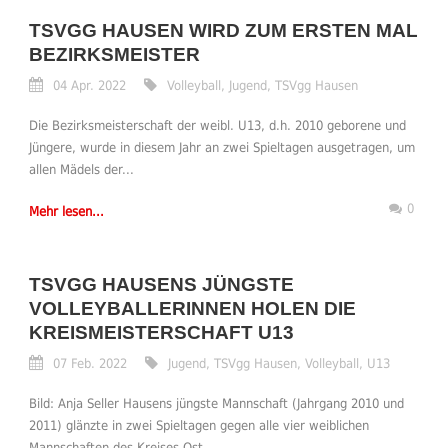
TSVGG HAUSEN WIRD ZUM ERSTEN MAL
BEZIRKSMEISTER
04 Apr. 2022
Volleyball
,
Jugend
,
TSVgg Hausen
Die Bezirksmeisterschaft der weibl. U13, d.h. 2010 geborene und
Jüngere, wurde in diesem Jahr an zwei Spieltagen ausgetragen, um
allen Mädels der...
0
Mehr lesen...
TSVGG HAUSENS JÜNGSTE
VOLLEYBALLERINNEN HOLEN DIE
KREISMEISTERSCHAFT U13
07 Feb. 2022
Jugend
,
TSVgg Hausen
,
Volleyball
,
U13
Bild: Anja Seller Hausens jüngste Mannschaft (Jahrgang 2010 und
2011) glänzte in zwei Spieltagen gegen alle vier weiblichen
Mannschaften des Kreises Ost...