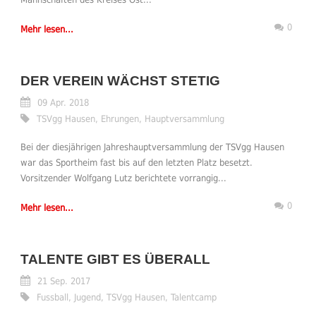
0
Mehr lesen...
DER VEREIN WÄCHST STETIG
09 Apr. 2018
TSVgg Hausen
,
Ehrungen
,
Hauptversammlung
Bei der diesjährigen Jahreshauptversammlung der TSVgg Hausen
war das Sportheim fast bis auf den letzten Platz besetzt.
Vorsitzender Wolfgang Lutz berichtete vorrangig...
0
Mehr lesen...
TALENTE GIBT ES ÜBERALL
21 Sep. 2017
Fussball
,
Jugend
,
TSVgg Hausen
,
Talentcamp