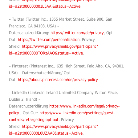
id=a2zt000000001L5AAI&status=Active
.
– Twitter (Twitter Inc., 1355 Market Street, Suite 900, San
Francisco, CA 94103, USA) –
Datenschutzerklärung:
https://twitter.com/de/privacy
, Opt-
Out:
https://twitter.com/personalization
, Privacy
Shield:
https://www.privacyshield.gov/participant?
id=a2zt0000000TORzAAO&status=Active
.
– Pinterest (Pinterest Inc., 635 High Street, Palo Alto, CA, 94301,
USA) – Datenschutzerklärung/ Opt-
Out:
https://about.pinterest.com/de/privacy-policy
.
– LinkedIn (LinkedIn Ireland Unlimited Company Wilton Place,
Dublin 2, Irland) –
Datenschutzerklärung
https://www.linkedin.com/legal/privacy-
policy
, Opt-Out:
https://www.linkedin.com/psettings/guest-
controls/retargeting-opt-out
, Privacy
Shield:
https://www.privacyshield.gov/participant?
id=a2zt0000000L0UZAA0&status=Active
.