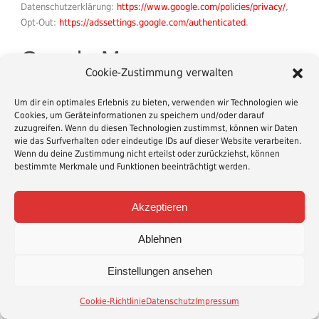
Datenschutzerklärung:
https://www.google.com/policies/privacy/
,
Opt-Out:
https://adssettings.google.com/authenticated
.
Google Maps
Cookie-Zustimmung verwalten
Wir binden die Landkarten des Dienstes “Google Maps” des
Um dir ein optimales Erlebnis zu bieten, verwenden wir Technologien wie
Anbieters Google LLC, 1600 Amphitheatre Parkway, Mountain
Cookies, um Geräteinformationen zu speichern und/oder darauf
View, CA 94043, USA, ein. Zu den verarbeiteten Daten können
zuzugreifen. Wenn du diesen Technologien zustimmst, können wir Daten
insbesondere IP-Adressen und Standortdaten der Nutzer gehören,
wie das Surfverhalten oder eindeutige IDs auf dieser Website verarbeiten.
Wenn du deine Zustimmung nicht erteilst oder zurückziehst, können
die jedoch nicht ohne deren Einwilligung (im Regelfall im Rahmen
bestimmte Merkmale und Funktionen beeinträchtigt werden.
der Einstellungen ihrer Mobilgeräte vollzogen), erhoben werden.
Die Daten können in den USA verarbeitet werden.
Datenschutzerklärung:
https://www.google.com/policies/privacy/
,
Akzeptieren
Opt-Out:
https://adssettings.google.com/authenticated
.
Ablehnen
Verwendung von
Einstellungen ansehen
Facebook Social Plugins
Cookie-Richtlinie
Datenschutz
Impressum