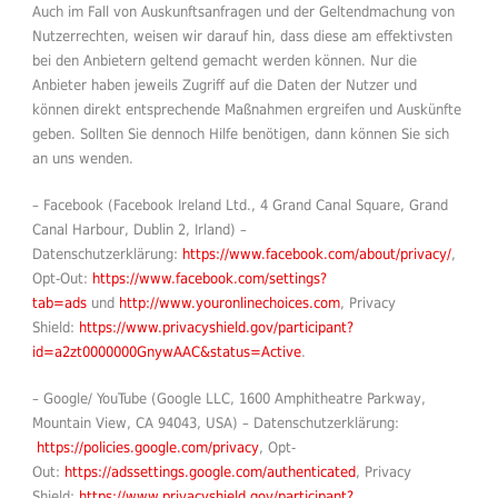
Auch im Fall von Auskunftsanfragen und der Geltendmachung von
Nutzerrechten, weisen wir darauf hin, dass diese am effektivsten
bei den Anbietern geltend gemacht werden können. Nur die
Anbieter haben jeweils Zugriff auf die Daten der Nutzer und
können direkt entsprechende Maßnahmen ergreifen und Auskünfte
geben. Sollten Sie dennoch Hilfe benötigen, dann können Sie sich
an uns wenden.
– Facebook (Facebook Ireland Ltd., 4 Grand Canal Square, Grand
Canal Harbour, Dublin 2, Irland) –
Datenschutzerklärung:
https://www.facebook.com/about/privacy/
,
Opt-Out:
https://www.facebook.com/settings?
tab=ads
und
http://www.youronlinechoices.com
, Privacy
Shield:
https://www.privacyshield.gov/participant?
id=a2zt0000000GnywAAC&status=Active
.
– Google/ YouTube (Google LLC, 1600 Amphitheatre Parkway,
Mountain View, CA 94043, USA) – Datenschutzerklärung:
https://policies.google.com/privacy
, Opt-
Out:
https://adssettings.google.com/authenticated
, Privacy
Shield:
https://www.privacyshield.gov/participant?