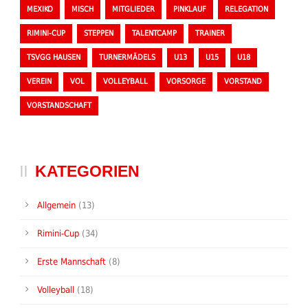
MEXIKO
MISCH
MITGLIEDER
PINKLAUF
RELEGATION
RIMINI-CUP
STEPPEN
TALENTCAMP
TRAINER
TSVGG HAUSEN
TURNERMÄDELS
U13
U15
U18
VEREIN
VOL
VOLLEYBALL
VORSORGE
VORSTAND
VORSTANDSCHAFT
KATEGORIEN
Allgemein
(13)
Rimini-Cup
(34)
Erste Mannschaft
(8)
Volleyball
(18)