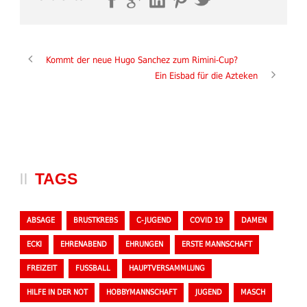
Kommt der neue Hugo Sanchez zum Rimini-Cup?
Ein Eisbad für die Azteken
TAGS
ABSAGE
BRUSTKREBS
C-JUGEND
COVID 19
DAMEN
ECKI
EHRENABEND
EHRUNGEN
ERSTE MANNSCHAFT
FREIZEIT
FUSSBALL
HAUPTVERSAMMLUNG
HILFE IN DER NOT
HOBBYMANNSCHAFT
JUGEND
MASCH