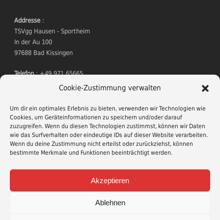
Addresse
:
TSVgg Hausen - Sportheim
In der Au 100
97688 Bad Kissingen
Telefon
: +49 971 65665
Mitgliedsantrag
Cookie-Zustimmung verwalten
Um dir ein optimales Erlebnis zu bieten, verwenden wir Technologien wie
Cookies, um Geräteinformationen zu speichern und/oder darauf
zuzugreifen. Wenn du diesen Technologien zustimmst, können wir Daten
wie das Surfverhalten oder eindeutige IDs auf dieser Website verarbeiten.
Wenn du deine Zustimmung nicht erteilst oder zurückziehst, können
bestimmte Merkmale und Funktionen beeinträchtigt werden.
TERMINE
Akzeptieren
Wildessen
am 21. November 2026
Ablehnen