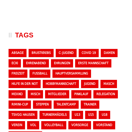
TAGS
ABSAGE
BRUSTKREBS
C-JUGEND
COVID 19
DAMEN
ECKI
EHRENABEND
EHRUNGEN
ERSTE MANNSCHAFT
FREIZEIT
FUSSBALL
HAUPTVERSAMMLUNG
HILFE IN DER NOT
HOBBYMANNSCHAFT
JUGEND
MASCH
MEXIKO
MISCH
MITGLIEDER
PINKLAUF
RELEGATION
RIMINI-CUP
STEPPEN
TALENTCAMP
TRAINER
TSVGG HAUSEN
TURNERMÄDELS
U13
U15
U18
VEREIN
VOL
VOLLEYBALL
VORSORGE
VORSTAND