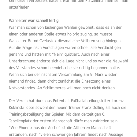
Kenndaten verbessert hätten. Nur mit den Platzeinnahmen sei man
unzufrieden.
Wahlleiter war schnell fertig
War man schon von bisherigen Wahlen gewohnt, dass es an der
einen oder anderen Stelle etwas holprig zuging, so musste
Wahlleiter Bernd Czelustek diesmal eine Vollbremsung hinlegen.
Auf die Frage nach Vorschlägen waren schnell alle Verdächtigen
genannt und hatten mit “Nein” quittiert. Auch nach einer
Unterbrechung änderte sich die Lage nicht und so war die Neuwahl
des Vorstandes schon beendet, ehe sie richtig begonnen hatte.
Wenn sich bei der nächsten Versammlung am 9. März wieder
niemand findet, dann droht zunächst die Einsetzung eines
Notvorstandes. An Schlimmeres will man noch nicht denken.
Der Verein hat durchaus Potential. Fußballabteilungsleiter Lorenz
Kuklinski lobte sowohl den neuen Trainer Franz Dölling als auch die
Trainingsbeteiligung der Spieler. Mit dem derzeitigen 6.
Tabellenplatz der ersten Mannschaft dürfe man zufrieden sein.
“Wie Phoenix aus der Asche” ist die Altherren-Mannschaft
erstanden, nach “vielen schwierigen Jahren” findet nach Aussage