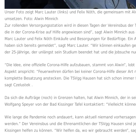
Unser Foto zeigt Marc Lauter (links) und Felix Nöth, die gemeinsam mit A
umsetzen. Foto: Alwin Minnich
Zur rollenden Versorgungsstation wird in diesen Tagen der Vereinsbus der
die in der Corona-Krise auf Hilfe angewiesen sind”, sagt Alwin Minnich au
Marc Lauter und Felix Nöth Einkäufe und Besorgungen für Bedürftige. Ein 
haben sich bereits gemeldet”, sagt Marc Lauter. “Wir können einkaufen g
der 25-Jährige, der unlängst sein Studium beendet hat und die Jobsuche 
“Die Idee, eine offizielle Corona-Hilfe aufzubauen, stammt von Alwin”, lob
Aspekt anspricht: “Feuerwehren dürfen bei keiner Corona-Hilfe dieser Art 
komplette Besatzung anstecken. Die TSVgg Hausen hat sich schon immer für
sagt Czelustek .
Da sich die Aufträge (noch) in Grenzen halten, hat Alwin Minnich, der in 
Wolfgang Speyer von der Bad Kissinger Tafel kontaktiert: “Vielleicht könn
Wie lange die Pandemie noch andauert, kann aktuell niemand vorhersagen
werden.” Der Vereinsbus und die Ehrenamtlichen der TSVgg Hausen sind j
Kissingen helfen zu können. “Wir helfen da, wo wir gebraucht werden”, sag