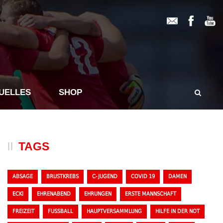
UELLES
SHOP
TAGS
ABSAGE
BRUSTKREBS
C-JUGEND
COVID 19
DAMEN
ECKI
EHRENABEND
EHRUNGEN
ERSTE MANNSCHAFT
FREIZEIT
FUSSBALL
HAUPTVERSAMMLUNG
HILFE IN DER NOT