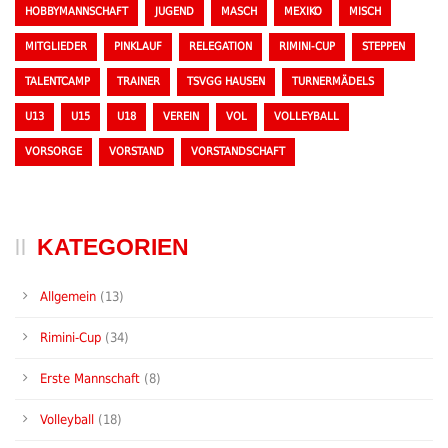
HOBBYMANNSCHAFT
JUGEND
MASCH
MEXIKO
MISCH
MITGLIEDER
PINKLAUF
RELEGATION
RIMINI-CUP
STEPPEN
TALENTCAMP
TRAINER
TSVGG HAUSEN
TURNERMÄDELS
U13
U15
U18
VEREIN
VOL
VOLLEYBALL
VORSORGE
VORSTAND
VORSTANDSCHAFT
KATEGORIEN
Allgemein
(13)
Rimini-Cup
(34)
Erste Mannschaft
(8)
Volleyball
(18)