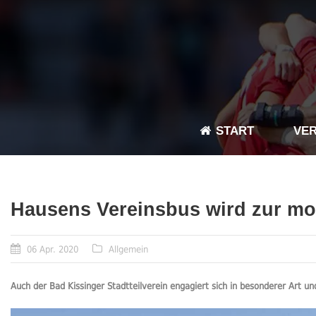
START
VER
Hausens Vereinsbus wird zur mob
06 Apr. 2020
Allgemein
Auch der Bad Kissinger Stadtteilverein engagiert sich in besonderer Art un