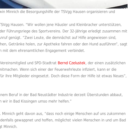
lwin Minnich die Besorgungshilfe der TSVgg Hausen organisieren und
 TSVgg Hausen. “Wir wollen jene Häusler und Kleinbracher unterstützen,
s der Führungsriege des Sportvereins. Der 32-Jährige erledigt zusammen mit
Anruf genügt. “Zwei Leute, die demnächst auf Hilfe angewiesen sind,
ehen, Getränke holen, zur Apotheke fahren oder den Hund ausführen”, sagt
nun mit dem ehrenamtlichen Engagement verbindet.
t Vereinsmitglied und SPD-Stadtrat
Bernd Czelustek
, der einen zusätzlichen
mitmachen. Wenn sich einer der Feuerwehrleute infiziert, kann er die
 ihre Mitglieder eingesetzt. Doch diese Form der Hilfe ist etwas Neues”,
seinem Beruf in der Bad Neustädter Industrie derzeit Überstunden abbaut,
en wir in Bad Kissingen umso mehr helfen.”
. Minnich geht davon aus, “dass noch einige Menschen auf uns zukommen
edenfalls gewappnet und hoffen, möglichst vielen Menschen in und um Bad
t Minnich.