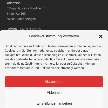
Addresse
:
TSVgg Hausen - Sportheim
In der Au 100
97688 Bad Kissingen
Telefon
: +49 971 65665
Mitgliedsantrag
Cookie-Zustimmung verwalten
Um dir ein optimales Erlebnis zu bieten, verwenden wir Technologien wie
Cookies, um Geräteinformationen zu speichern und/oder darauf
zuzugreifen. Wenn du diesen Technologien zustimmst, können wir Daten
wie das Surfverhalten oder eindeutige IDs auf dieser Website verarbeiten.
Wenn du deine Zustimmung nicht erteilst oder zurückziehst, können
bestimmte Merkmale und Funktionen beeinträchtigt werden.
TERMINE
Akzeptieren
Wildessen
am 21. November 2026
Ablehnen
Einstellungen ansehen
Copyright © 2017 -- Made with
by TSVgg Hausen --
Impressum
|