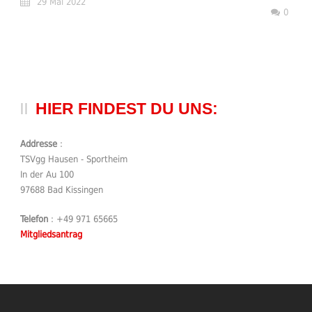
29 Mai 2022
0
HIER FINDEST DU UNS:
Addresse
:
TSVgg Hausen - Sportheim
In der Au 100
97688 Bad Kissingen
Telefon
: +49 971 65665
Mitgliedsantrag